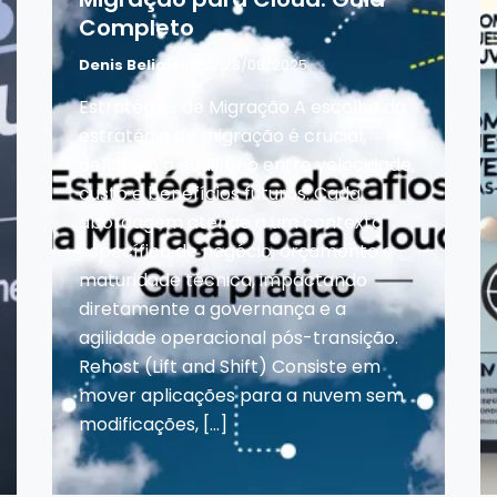
Completo
Denis Beliajevas
/ 28/08/2025
Estratégias de Migração A escolha da
estratégia de migração é crucial,
definindo o equilíbrio entre velocidade,
custo e benefícios futuros. Cada
abordagem atende a um contexto
específico de negócio, orçamento e
maturidade técnica, impactando
diretamente a governança e a
agilidade operacional pós-transição.
Rehost (Lift and Shift) Consiste em
mover aplicações para a nuvem sem
modificações, […]