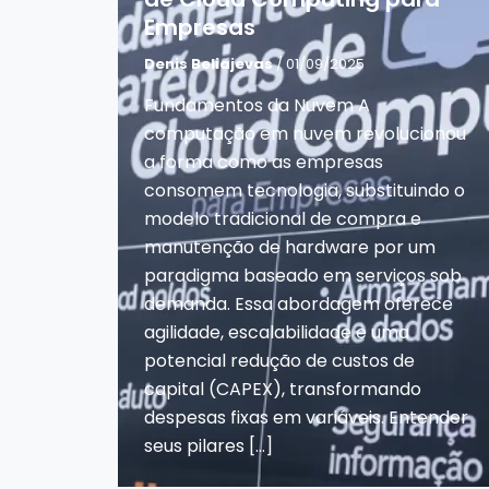
o
Empresas
Denis Beliajevas
/ 01/09/2025
Fundamentos da Nuvem A
computação em nuvem revolucionou
a forma como as empresas
consomem tecnologia, substituindo o
modelo tradicional de compra e
manutenção de hardware por um
paradigma baseado em serviços sob
demanda. Essa abordagem oferece
agilidade, escalabilidade e uma
potencial redução de custos de
capital (CAPEX), transformando
despesas fixas em variáveis. Entender
seus pilares […]