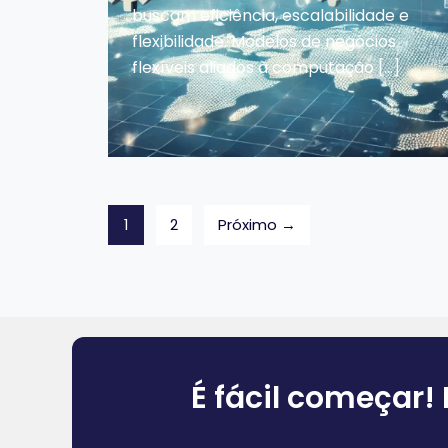
buscam eficiência, escalabilidade e
flexibilidade. Modelos de negócios
flexíveis aliados à computação […]
1
2
Próximo →
É fácil começar!