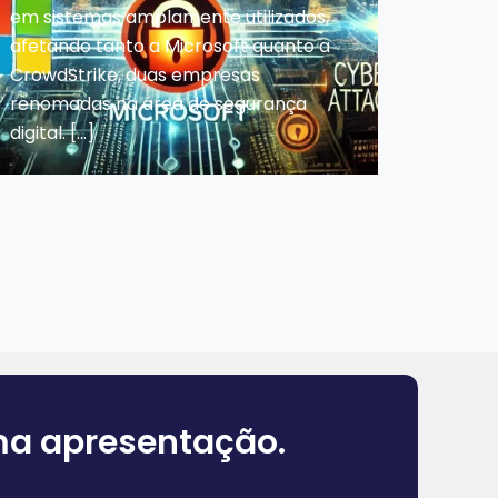
em sistemas amplamente utilizados,
afetando tanto a Microsoft quanto a
CrowdStrike, duas empresas
renomadas na área de segurança
digital. […]
uma apresentação.