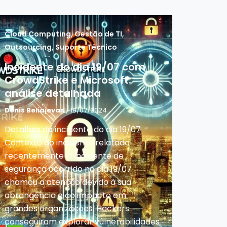
Cloud Computing
,
Gestão de TI
,
Outsourcing
,
Suporte Técnico
Incidente do dia 19/07 com
CrowdStrike e Microsoft:
análise detalhada
Denis Beliajevas
/ 19/07/2024
Detalhes do incidente do dia 19/07
Contexto do incidente relatado
recentemente O incidente de
segurança ocorrido no dia 19/07
chamou a atenção devido à sua
abrangência e ao impacto em
grandes organizações. Hackers
conseguiram explorar vulnerabilidades