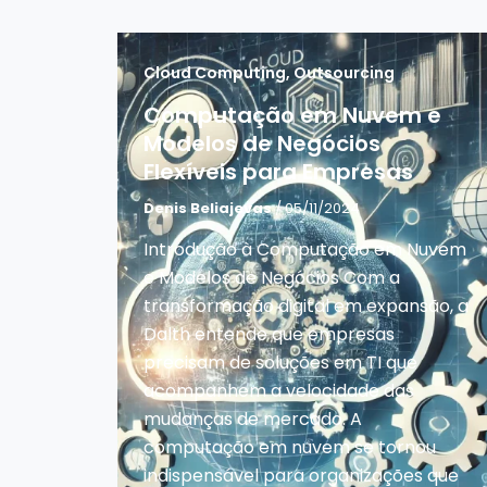
Cloud Computing
,
Outsourcing
Computação em Nuvem e
Modelos de Negócios
Flexíveis para Empresas
Denis Beliajevas
/ 05/11/2024
Introdução à Computação em Nuvem
e Modelos de Negócios Com a
transformação digital em expansão, a
Dalth entende que empresas
precisam de soluções em TI que
acompanhem a velocidade das
mudanças de mercado. A
computação em nuvem se tornou
indispensável para organizações que