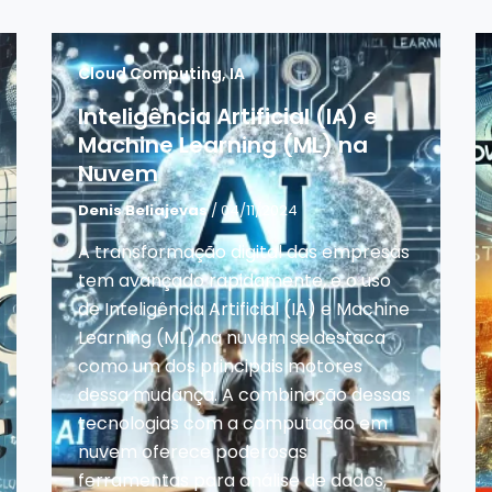
Cloud Computing
,
IA
Inteligência Artificial (IA) e
Machine Learning (ML) na
Nuvem
Denis Beliajevas
/ 04/11/2024
A transformação digital das empresas
tem avançado rapidamente, e o uso
de Inteligência Artificial (IA) e Machine
Learning (ML) na nuvem se destaca
como um dos principais motores
dessa mudança. A combinação dessas
tecnologias com a computação em
nuvem oferece poderosas
ferramentas para análise de dados,