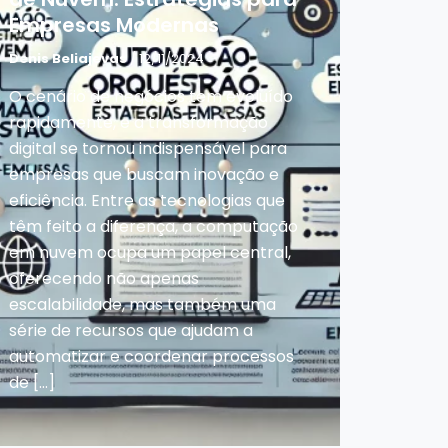
Empresas Modernas
Denis Beliajevas
/ 12/11/2024
O cenário de negócios tem evoluído
rapidamente, e a transformação
digital se tornou indispensável para
empresas que buscam inovação e
eficiência. Entre as tecnologias que
têm feito a diferença, a computação
em nuvem ocupa um papel central,
oferecendo não apenas
escalabilidade, mas também uma
série de recursos que ajudam a
automatizar e coordenar processos
de […]